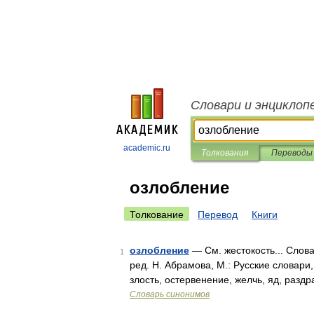
Словари и энциклоп
academic.ru
Толкования
Переводы
озлобление
Толкование
Перевод
Книги
озлобление
— См. жестокость... Слов
1
ред. Н. Абрамова, М.: Русские словари,
злость, остервенение, желчь, яд, разд
Словарь синонимов