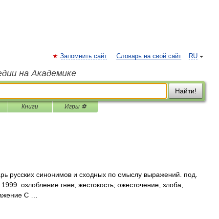
Запомнить сайт
Словарь на свой сайт
RU
едии на Академике
Найти!
Книги
Игры ⚽
арь русских синонимов и сходных по смыслу выражений. под.
 1999. озлобление гнев, жестокость; ожесточение, злоба,
ражение С …