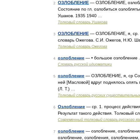
ОЗЛОБЛЕНИЕ
— ОЗЛОБЛЕНИЕ, озлоблени
2
Состояние по гл. озлобиться озлоблять
Ушаков. 1935 1940 …
Толковый словарь Ушакова
ОЗЛОБЛЕНИЕ
— ОЗЛОБЛЕНИЕ, я, ср. С
3
словарь Ожегова. С.И. Ожегов, Н.Ю. Ш
Толковый словарь Ожегова
озлобление
— • большое озлобление
4
Словарь русской идиоматики
озлобление
— ОЗЛОБЛЕНИЕ, я, ср Сост
5
ней [Масловой] вдруг поднялось опять 
(Л. Т.) …
Толковый словарь русских существительны
Озлобление
— ср. 1. процесс действия
6
Результат такого действия. Толковый 
Современный толковый словарь русского я
озлобление
— озлобление, озлобления
7
озлобление, озлобления, озлоблением,