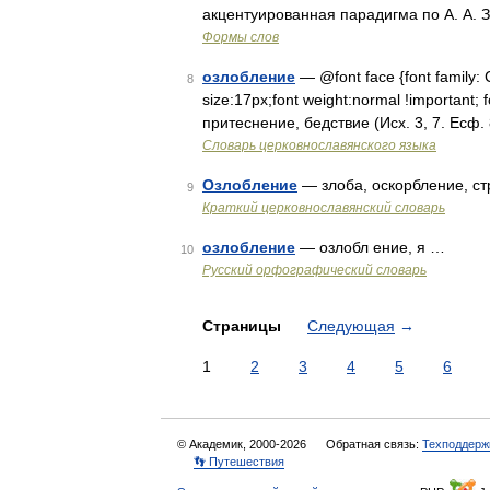
акцентуированная парадигма по А. А. 
Формы слов
озлобление
— @font face {font family: Ch
8
size:17px;font weight:normal !important; 
притеснение, бедствие (Исх. 3, 7. Есф.
Словарь церковнославянского языка
Озлобление
— злоба, оскорбление, ст
9
Краткий церковнославянский словарь
озлобление
— озлобл ение, я …
10
Русский орфографический словарь
Страницы
Следующая
→
1
2
3
4
5
6
© Академик, 2000-2026
Обратная связь:
Техподдерж
👣 Путешествия