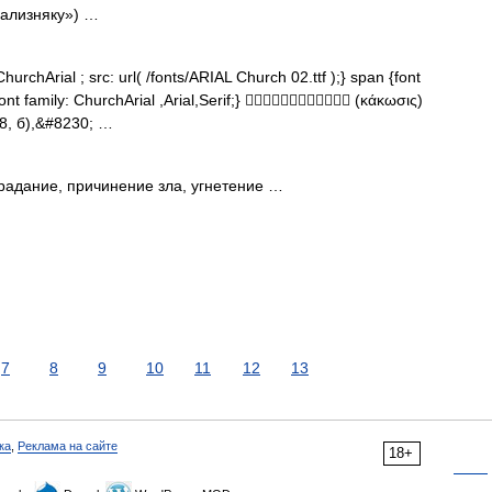
Зализняку») …
urchArial ; src: url( /fonts/ARIAL Church 02.ttf );} span {font
font family: ChurchArial ,Arial,Serif;}  (κάκωσις)
 8, б),&#8230; …
радание, причинение зла, угнетение …
7
8
9
10
11
12
13
ка
,
Реклама на сайте
18+