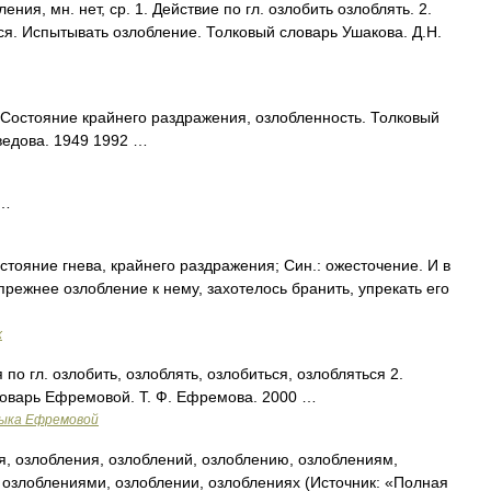
я, мн. нет, ср. 1. Действие по гл. озлобить озлоблять. 2.
ся. Испытывать озлобление. Толковый словарь Ушакова. Д.Н.
остояние крайнего раздражения, озлобленность. Толковый
ведова. 1949 1992 …
 …
ояние гнева, крайнего раздражения; Син.: ожесточение. И в
прежнее озлобление к нему, захотелось бранить, упрекать его
х
 по гл. озлобить, озлоблять, озлобиться, озлобляться 2.
словарь Ефремовой. Т. Ф. Ефремова. 2000 …
зыка Ефремовой
, озлобления, озлоблений, озлоблению, озлоблениям,
 озлоблениями, озлоблении, озлоблениях (Источник: «Полная